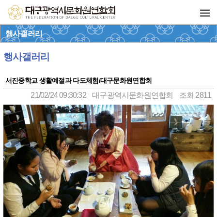
행사갤러리
행사갤러리
서진중학교 생활예절과 다도체험/대구문화원연합회
21/02/24 09:30:32
대구광역시문화원연합회
조회 2811