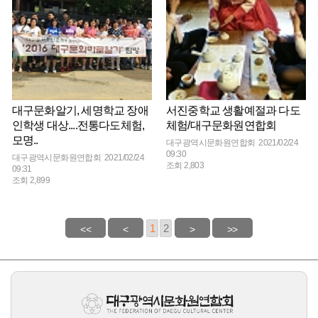
대구문화알기, 세명학교 장애
서진중학교 생활예절과 다도
인학생 대상....전통다도체험,
체험/대구문화원연합회
모명..
대구광역시문화원연합회 2021/02/24
09:30
대구광역시문화원연합회 2021/02/24
조회 2,803
09:31
조회 2,899
1
2